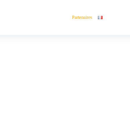
l
A propos
Nos activités
Partenaires