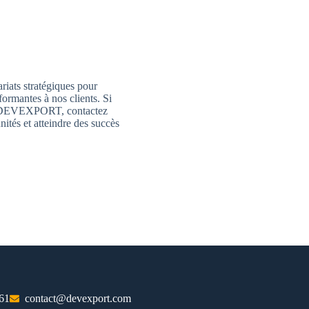
iats stratégiques pour
formantes à nos clients. Si
upe DEVEXPORT, contactez
tés et atteindre des succès
61
contact@devexport.com